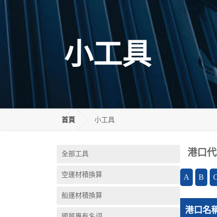
小工具
首頁
小工具
港口代
全部工具
空運材積換算
A
B
船運材積換算
港口名
國貿專有名詞