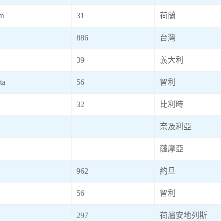
m
31
荷蘭
886
台灣
39
義大利
ta
56
智利
32
比利時
奈及利亞
薩摩亞
962
約旦
56
智利
297
荷屬安地列斯