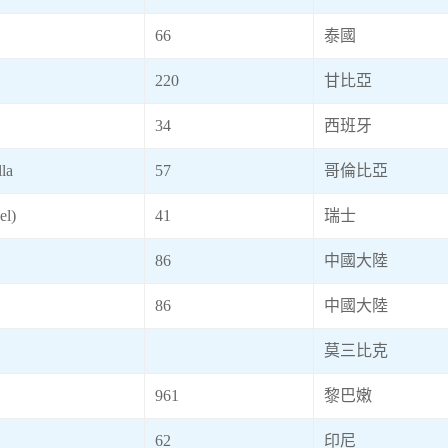
66
泰國
220
甘比亞
34
西班牙
la
57
哥倫比亞
el)
41
瑞士
86
中國大陸
86
中國大陸
莫三比克
961
黎巴嫩
62
印尼