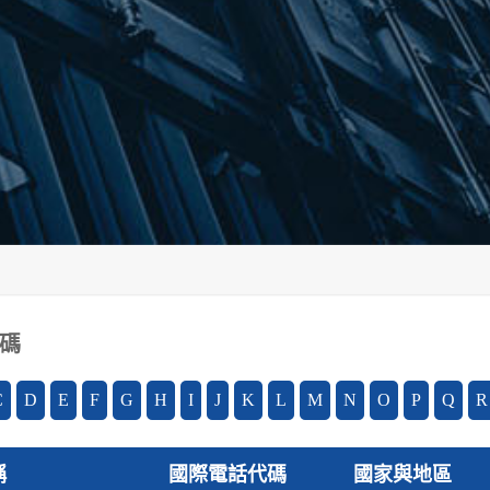
碼
C
D
E
F
G
H
I
J
K
L
M
N
O
P
Q
R
稱
國際電話代碼
國家與地區