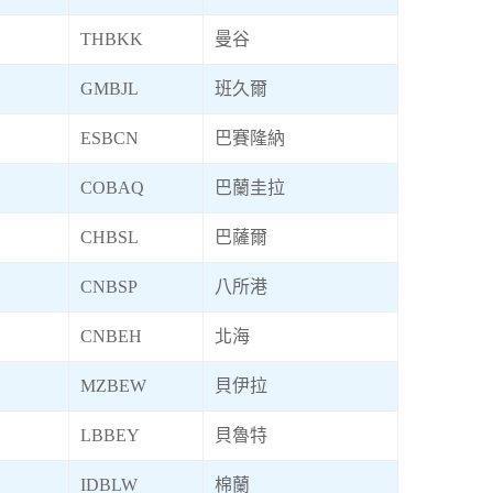
THBKK
曼谷
GMBJL
班久爾
ESBCN
巴賽隆納
COBAQ
巴蘭圭拉
CHBSL
巴薩爾
CNBSP
八所港
CNBEH
北海
MZBEW
貝伊拉
LBBEY
貝魯特
IDBLW
棉蘭