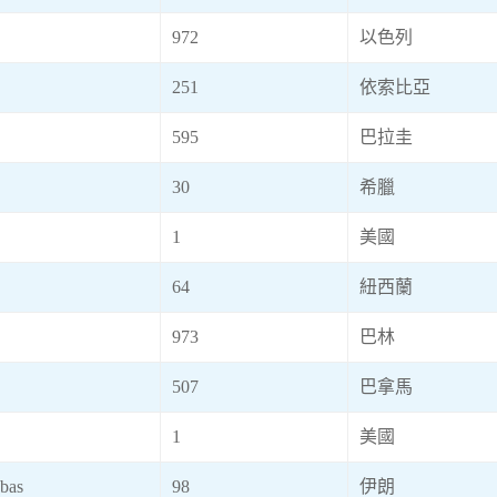
972
以色列
251
依索比亞
595
巴拉圭
30
希臘
1
美國
64
紐西蘭
973
巴林
507
巴拿馬
1
美國
bas
98
伊朗