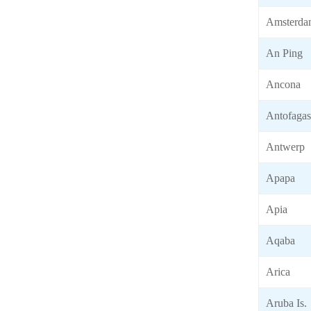
Amsterda
An Ping
Ancona
Antofagas
Antwerp
Apapa
Apia
Aqaba
Arica
Aruba Is.