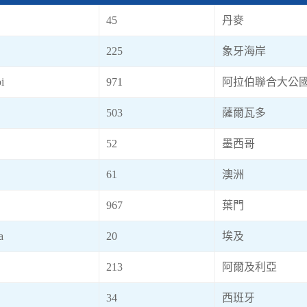
45
丹麥
225
象牙海岸
i
971
阿拉伯聯合大公
503
薩爾瓦多
52
墨西哥
61
澳洲
967
葉門
a
20
埃及
213
阿爾及利亞
34
西班牙