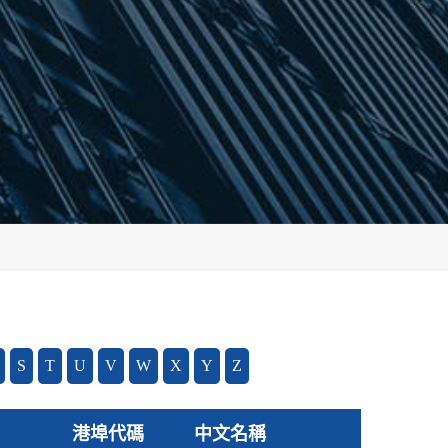
S
T
U
V
W
X
Y
Z
港埠代碼
中文名稱