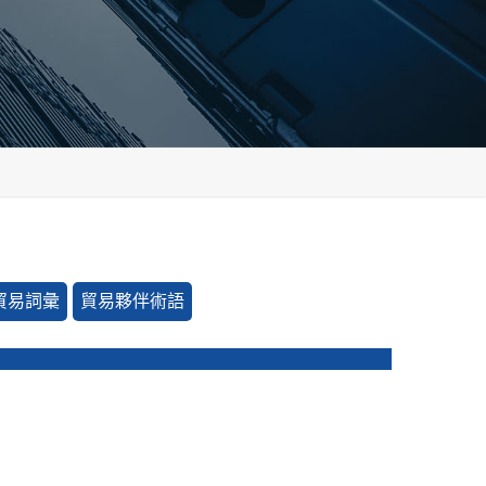
貿易詞彙
貿易夥伴術語