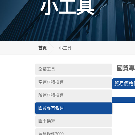
小工具
首頁
小工具
國貿專
全部工具
空運材積換算
貿易價格
船運材積換算
國貿專有名詞
匯率換算
貿易條件2000